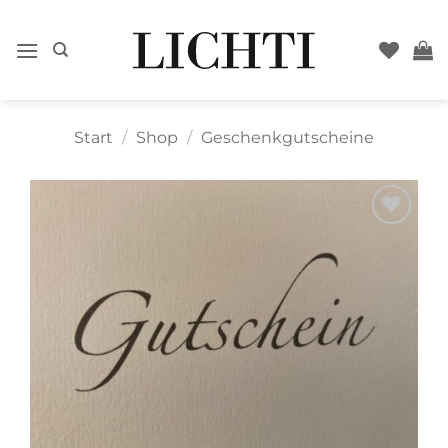
Zum
Inhalt
springen
Start
/
Shop
/
Geschenkgutscheine
Zur
Wunschliste
hinzufügen