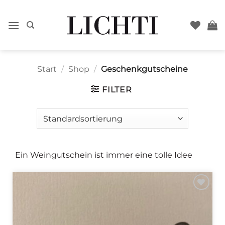
Zum
Inhalt
springen
Start
/
Shop
/
Geschenkgutscheine
FILTER
Ein Weingutschein ist immer eine tolle Idee
Zur
Wunschliste
hinzufügen